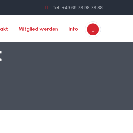
Tel
+49 69 78 98 78 88
akt
Mitglied werden
Info
t