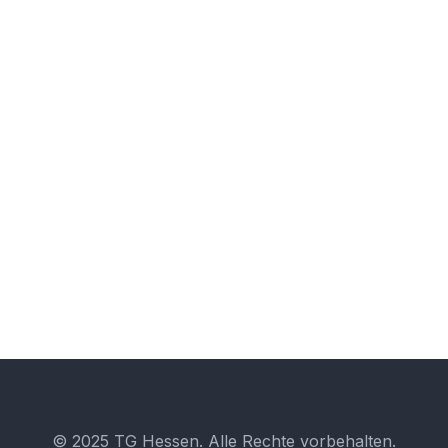
04
DEZ.
Meine Stimme zählt! – Selbstbewusst
handeln und mitgestalten
© 2025 TG Hessen. Alle Rechte vorbehalten.