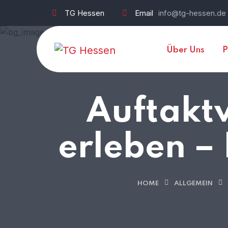
TG Hessen
Email
info@tg-hessen.de
Über Uns
P
Auftaktv
erleben – 
HOME
ALLGEMEIN