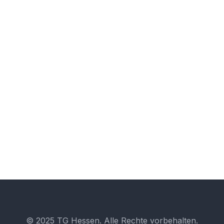
16
OKT.
Auftaktveranstaltung „Vielfalt erleben
– Partizipation gestalten“
© 2025 TG Hessen. Alle Rechte vorbehalten.